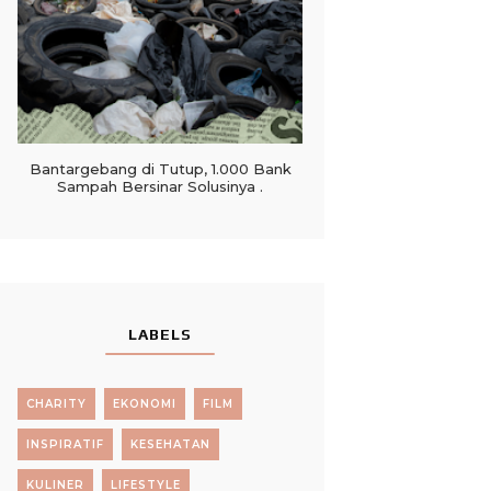
Bantargebang di Tutup, 1.000 Bank
Sampah Bersinar Solusinya .
LABELS
CHARITY
EKONOMI
FILM
INSPIRATIF
KESEHATAN
KULINER
LIFESTYLE