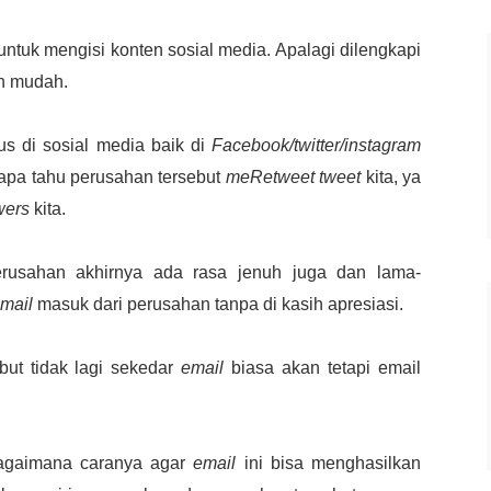
ntuk mengisi konten sosial media. Apalagi dilengkapi
ih mudah.
us di sosial media baik di
Facebook/twitter/instagram
iapa tahu perusahan tersebut
meRetweet
tweet
kita, ya
wers
kita.
usahan akhirnya ada rasa jenuh juga dan lama-
mail
masuk dari perusahan tanpa di kasih apresiasi.
but tidak lagi sekedar
email
biasa akan tetapi email
agaimana caranya agar
email
ini bisa menghasilkan