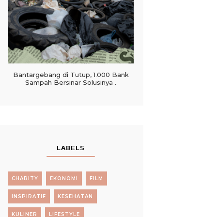
Bantargebang di Tutup, 1.000 Bank
Sampah Bersinar Solusinya .
LABELS
CHARITY
EKONOMI
FILM
INSPIRATIF
KESEHATAN
KULINER
LIFESTYLE