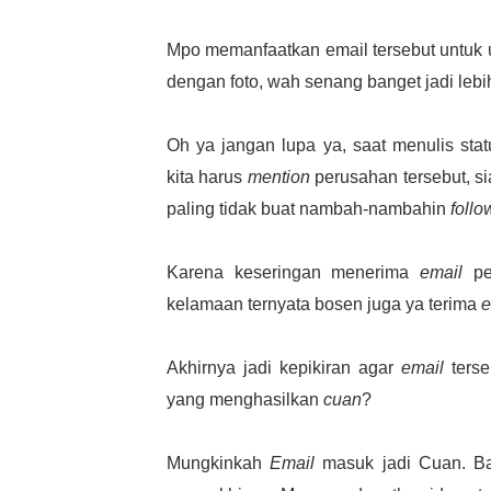
Mpo memanfaatkan email tersebut untuk u
dengan foto, wah senang banget jadi leb
Oh ya jangan lupa ya, saat menulis stat
kita harus
mention
perusahan tersebut, s
paling tidak buat nambah-nambahin
follo
Karena keseringan menerima
email
per
kelamaan ternyata bosen juga ya terima
e
Akhirnya jadi kepikiran agar
email
terse
yang menghasilkan
cuan
?
Mungkinkah
Email
masuk jadi Cuan. B