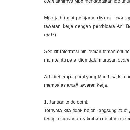
cuan
akhirnya Mpo mendapatkan ide untu
Mpo jadi ingat pelajaran diskusi lewat a
tawaran kerja dengan pembicara Ani Be
(5/07).
Sedikit informasi nih teman-teman onli
membantu para klien dalam urusan
event
Ada beberapa point yang Mpo bisa kita am
membalas
email
tawaran kerja.
1. Jangan to do point.
Ternyata kita tidak boleh langsung
to di 
tercipta suasana keakraban didalam mem