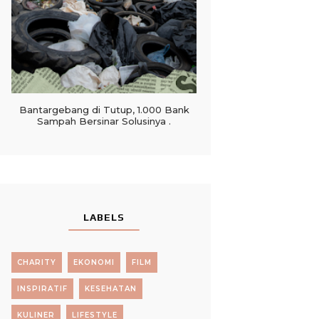
Bantargebang di Tutup, 1.000 Bank
Sampah Bersinar Solusinya .
LABELS
CHARITY
EKONOMI
FILM
INSPIRATIF
KESEHATAN
KULINER
LIFESTYLE