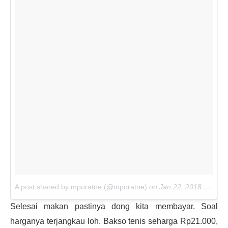
A post shared by mporatne (@mporatne)
on
Jan 22, 2018 at 6:55am PST
Selesai makan pastinya dong kita membayar. Soal
harganya terjangkau loh. Bakso tenis seharga Rp21.000,