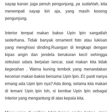
sayap kanan juga penuh pengunjung,
ya sudahlah
, kita
menempati sayap kiri aja, yang masih kosong
pengunjung.
Interior tempat makan bakso Upin Ipin sangatlah
sederhana. Tidak banyak ornament foto atau lukisan
yang menghiasi dinding.Ruangan di lengkapi dengan
kipas angin dan jendela berukuran kecil sehingga
sirkulasi udara berjalan lancar, saat makan kita tidak
kegerahan
. Warna kuning tembok yang menandakan
kecerian makan bakso bersama Upin Ipin.
Et,
pasti nanya
emang ada Upin Ipin nya? Ada dong, selama kita makan
di temani Upin Ipin loh, si kembar Upin Ipin sebagai
interior yang mengantung di atas kepala kita.