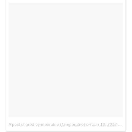
A post shared by mporatne (@mporatne)
on
Jan 18, 2018 at 11:36pm PST