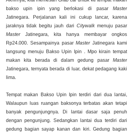
bakso upin ipin yang berlokasi di pasar
Master
Jatinegara. Perjalanan kali ini cukup lancar, karena
jaraknya tidak begitu jauh dari
Citywalk
menuju pasar
Master
Jatinegara, kita hanya membayar ongkos
Rp24.000. Sesampainya pasar
Master
Jatinegara kami
langsung menuju Bakso Upin Ipin . Mpo kirain tempat
makan kita berada di dalam gedung pasar
Master
Jatinegara, ternyata berada di luar, dekat pedagang kaki
lima.
Tempat makan Bakso Upin Ipin terdiri dari dua lantai,
Walaupun luas ruangan baksonya terbatas akan tetapi
banyak pengunjungnya. Di lantai dasar saja penuh
dengan pengunjung. Sedangkan lantai dua terdiri dari
gedung bagian sayap kanan dan kiri. Gedung bagian