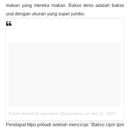
makan yang mereka makan. Bakso tenis adalah bakso
urat dengan ukuran yang super jumbo.
A post shared by mporatne (@mporatne)
on
Jan 22, 2018 at 6:58am PST
Pendapat Mpo pribadi setelah mencicipi
"Bakso Upin Ipin