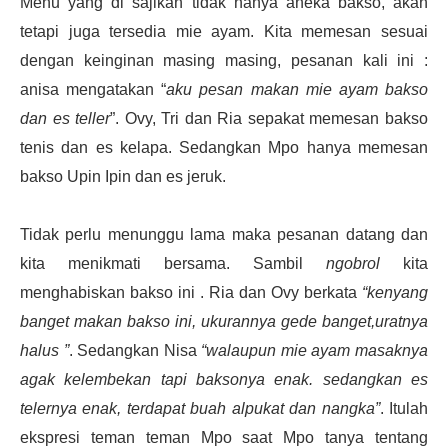
Menu yang di sajikan tidak hanya aneka bakso, akan
tetapi juga tersedia mie ayam. Kita memesan sesuai
dengan keinginan masing masing, pesanan kali ini :
anisa mengatakan “
aku pesan makan mie ayam bakso
dan es teller
”. Ovy, Tri dan Ria sepakat memesan bakso
tenis dan es kelapa. Sedangkan Mpo hanya memesan
bakso Upin Ipin dan es jeruk.
Tidak perlu menunggu lama maka pesanan datang dan
kita menikmati bersama. Sambil
ngobrol
kita
menghabiskan bakso ini . Ria dan Ovy berkata
“kenyang
banget makan bakso ini, ukurannya gede banget,uratnya
halus ”
. Sedangkan Nisa
“walaupun mie ayam masaknya
agak kelembekan tapi baksonya enak. sedangkan es
telernya enak, terdapat buah alpukat dan nangka”
. Itulah
ekspresi teman teman Mpo saat Mpo tanya tentang