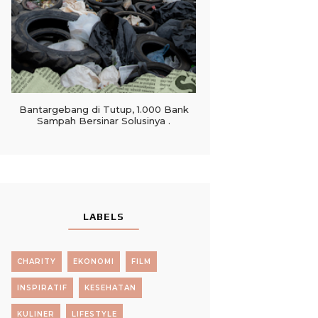
Bantargebang di Tutup, 1.000 Bank
Sampah Bersinar Solusinya .
LABELS
CHARITY
EKONOMI
FILM
INSPIRATIF
KESEHATAN
KULINER
LIFESTYLE