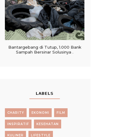
Bantargebang di Tutup, 1.000 Bank
Sampah Bersinar Solusinya .
LABELS
CHARITY
EKONOMI
FILM
INSPIRATIF
KESEHATAN
KULINER
LIFESTYLE