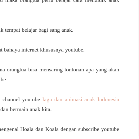
tu maka orangtua perlu belajar cara mendidik anak
uk tempat belajar bagi sang anak.
ut bahaya internet khususnya youtube.
rena orangtua bisa mensaring tontonan apa yang akan
tube .
u channel youtube
lagu dan animasi anak Indonesia
r dan bermain anak kita.
engenal Hoala dan Koala dengan subscribe youtube