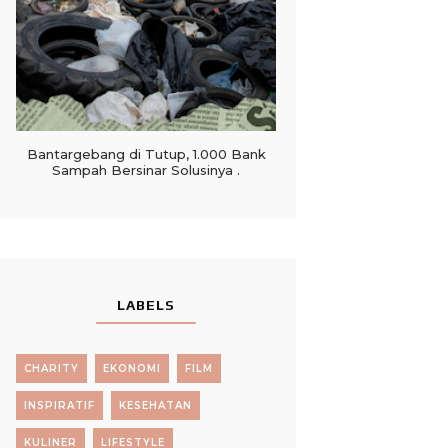
Bantargebang di Tutup, 1.000 Bank
Sampah Bersinar Solusinya .
LABELS
CHARITY
EKONOMI
FILM
INSPIRATIF
KESEHATAN
KULINER
LIFESTYLE