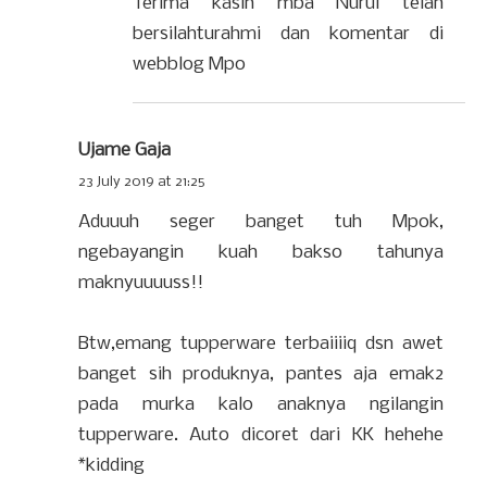
Terima kasih mba Nurul telah
bersilahturahmi dan komentar di
webblog Mpo
Ujame Gaja
23 July 2019 at 21:25
Aduuuh seger banget tuh Mpok,
ngebayangin kuah bakso tahunya
maknyuuuuss!!
Btw,emang tupperware terbaiiiiq dsn awet
banget sih produknya, pantes aja emak2
pada murka kalo anaknya ngilangin
tupperware. Auto dicoret dari KK hehehe
*kidding