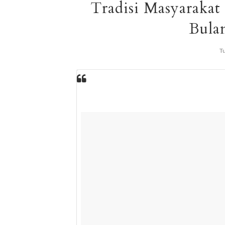
Tradisi Masyaraka
Bula
T