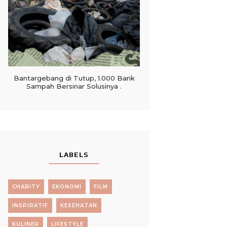
Bantargebang di Tutup, 1.000 Bank
Sampah Bersinar Solusinya .
LABELS
CHARITY
EKONOMI
FILM
INSPIRATIF
KESEHATAN
KULINER
LIFESTYLE