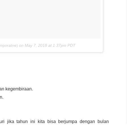
mporatne)
on
May 7, 2018 at 1:37pm PDT
an kegembiraan.
n.
uri jika tahun ini kita bisa berjumpa dengan bulan