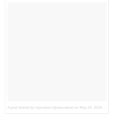
A post shared by mporatne (@mporatne)
on
May 26, 2018 at 12:52am PDT