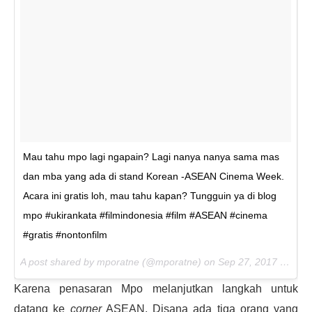
Mau tahu mpo lagi ngapain? Lagi nanya nanya sama mas
dan mba yang ada di stand Korean -ASEAN Cinema Week.
Acara ini gratis loh, mau tahu kapan? Tungguin ya di blog
mpo #ukirankata #filmindonesia #film #ASEAN #cinema
#gratis #nontonfilm
A post shared by mporatne (@mporatne) on
Sep 27, 2017 at 9:10pm PDT
Karena penasaran Mpo melanjutkan langkah untuk
datang ke
corner
ASEAN, Disana ada tiga orang yang