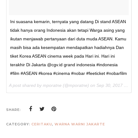
Ini suasana kemarin, ternyata yang datang Di stand ASEAN
tidak hanya orang Indonesia akan tetapi Warga asing yang
ikutan menjawab pertanyaan dari duta muda ASEAN. Kamu
masih bisa ada kesempatan mendapatkan hadiahnya Dan
tiket Korea ASEAN cinema week pada Hari ini. Hari ini
terakhir Di Jakarta @cgv.id grand indonesia #indonesia
#film #ASEAN #korea #cinema #nobar #feeticket #nobarfilm
A post shared by mporatne (@mporatne) on
Sep 30, 2017 at 10:15pm PDT
SHARE:
CATEGORY:
CERITAKU
,
WARNA WARNI JAKARTE