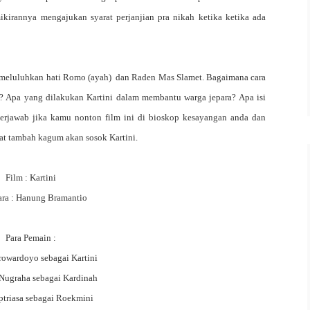
irannya mengajukan syarat perjanjian pra nikah ketika ketika ada
sil meluluhkan hati Romo (ayah) dan
Raden Mas Slamet
. Bagaimana cara
t? Apa yang dilakukan
K
artini dalam membantu warga jepara? Apa isi
 terjawab jika kamu nonton film ini di bioskop kesayangan anda dan
buat tambah kagum akan sosok
K
artini.
Film : Kartini
ara : Hanung Bramantio
Para Pemain :
rowardoyo sebagai Kartini
Nugraha sebagai Kardinah
ptriasa sebagai Roekmini