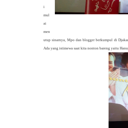
i
mul
ai
men
utup sinarnya, Mpo dan blogger berkumpul di Djakar
Ada yang istimewa saat kita nonton bareng yaitu Hanun