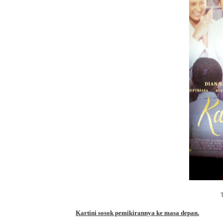
T
Kartini sosok pemikirannya
ke masa
depan.