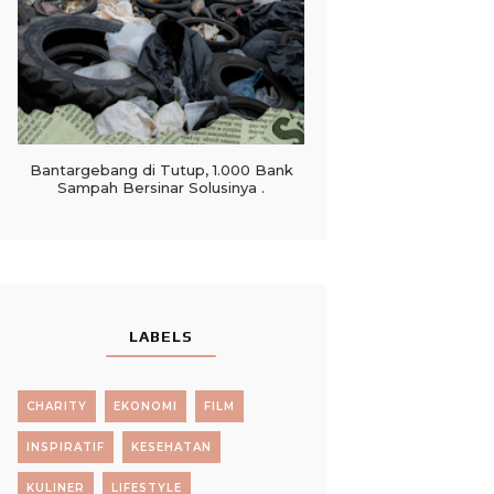
Bantargebang di Tutup, 1.000 Bank
Sampah Bersinar Solusinya .
LABELS
CHARITY
EKONOMI
FILM
INSPIRATIF
KESEHATAN
KULINER
LIFESTYLE