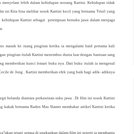
tuk menyelam lebih dalam kehidupan seorang
K
artini. Kehidupan tidak
lm ini Kita bisa melihat sosok
K
artini kecil yang bernama Trinil yang
ok kehidupan Kartini sebagai perempuan bersuku jawa dalam menjaga
r.
us masuk ke ruang pingitan ketika ia mengalami haid pertama kali
gan pingitan itulah Kartini menembus dunia luar dengan bantuan sang
g memberikan kunci lemari buku nya. Dari buku itulah ia mengenal
ecile de Jong . Kartini memberikan efek yang baik bagi adik- adiknya
egri belanda diantara perkawinan suku jawa . Di film ini sosok
K
artini
ang kakak bernama Raden Mas Slamet membakar artikel
K
artini ketika
ya?akan tetapi semua di ungkapkan dalam film ini seperti ia membantu