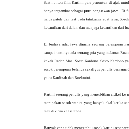
Saat nonton film
K
artini, para penonton di ajak un
hanya tergambar sebagai putri bangsawan jawa . Di fi
harus patuh dan taat pada tatakrama adat jawa, Sos
kecantikan dari dalam dan menjaga kecantikan dari lua
Di budaya adat jawa dimana seorang perempuan har
sampai nantinya ada seorang pria yang melamar. Ruan
kakak Raden Mas Sosro Kardono. Sosro Kardono yan
sosok perempuan belanda sekaligus penulis bernama C
yaitu Kardinah dan Roekmini.
Kartini seorang penulis yang menerbitkan artikel ke n
merupakan sosok wanita yang banyak akal ketika s
mau dikirim ke Belanda.
Banyak yang tidak mengetahui sosok kartini sebenarn