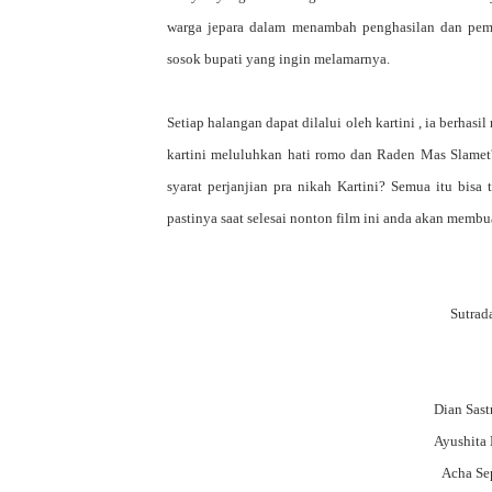
warga jepara dalam menambah penghasilan dan pemik
sosok bupati yang ingin melamarnya.
Setiap halangan dapat dilalui oleh kartini , ia berha
kartini meluluhkan hati romo dan
Raden
M
as Slame
syarat perjanjian pra nikah
K
artini? Semua itu bisa
pastinya saat selesai nonton film ini anda akan mem
Sutrad
Dian Sast
Ayushita 
Acha Se