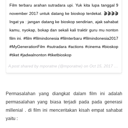
Film terbaru arahan sutradara upi. Yuk kita lupa tanggal 9
november 2017 untuk datang ke bioskop terdekat. 🎬🎬🎬🎬
Ingat ya : jangan datang ke bioskop sendirian, ajak sahabat
kamu, nyokap, bokap dan sekali kali traktir guru mu nonton
film ini. #film #filmindonesia #filmterbaru #filmindonesia2017
#MyGenerationFilm #sutradara #actions #cinema #bioskop
#tiket #jadwalnonton #tiketbioskop
A post shared by mporatne (@mporatne) on
Oct 15, 2017 at 6:05pm PDT
Permasalahan yang diangkat dalam film ini adalah
permasalahan yang biasa terjadi pada pada generasi
millenial . di film ini menceritakan kisah empat sahabat
yaitu :