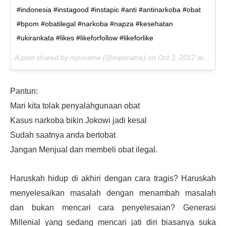
#indonesia #instagood #instapic #anti #antinarkoba #obat
#bpom #obatilegal #narkoba #napza #kesehatan
#ukirankata #likes #likeforfollow #likeforlike
A post shared by mporatne (@mporatne) on
Oct 3, 2017 at 2:01pm PDT
Pantun:
Mari kita tolak penyalahgunaan obat
Kasus narkoba bikin Jokowi jadi kesal
Sudah saatnya anda bertobat
Jangan Menjual dan membeli obat ilegal.
Haruskah hidup di akhiri dengan cara tragis? Haruskah
menyelesaikan masalah dengan menambah masalah
dan bukan mencari cara penyelesaian? Generasi
Millenial yang sedang mencari jati diri biasanya suka