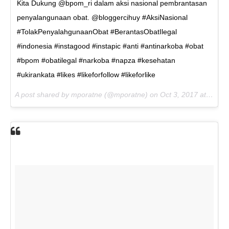
Kita Dukung @bpom_ri dalam aksi nasional pembrantasan
penyalangunaan obat. @bloggercihuy #AksiNasional
#TolakPenyalahgunaanObat #BerantasObatIlegal
#indonesia #instagood #instapic #anti #antinarkoba #obat
#bpom #obatilegal #narkoba #napza #kesehatan
#ukirankata #likes #likeforfollow #likeforlike
A post shared by mporatne (@mporatne) on
Oct 3, 2017 at 2:10pm PDT