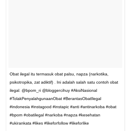
Obat ilegal itu termasuk obat palsu, napza (narkotika,
psikotropika, zat adiktif) . Ini adalah salah satu contoh obat
ilegal. @bpom_ri @bloggercihuy #AksiNasional
#TolakPenyalahgunaanObat #BerantasObatIlegal
#indonesia #instagood #instapic #anti #antinarkoba #obat
#bpom #obatilegal #narkoba #napza #kesehatan
#ukirankata #likes #likeforfollow #likeforlike