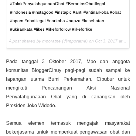
#TolakPenyalahgunaanObat #BerantasObatIlegal
#indonesia #instagood #instapic #anti #antinarkoba #obat
#bpom #obatilegal #narkoba #napza #kesehatan
#ukirankata #likes #likeforfollow #likeforlike
A post shared by mporatne (@mporatne) on
Oct 3, 2017 at 2:06pm PDT
Pada tanggal 3 Oktober 2017, Mpo dan anggota
komunitas BloggerCihuy pagi-pagi sudah sampai ke
lapangan utama Bumi Perkemahan, Cibubur untuk
mengikuti Pencanangan Aksi Nasional
Penyalahgunaaan Obat yang di canangkan oleh
Presiden Joko Widodo.
Semua elemen termasuk mengajak masyarakat
bekerjasama untuk memperkuat pengawasan obat dan