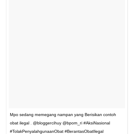
Mpo sedang memegang nampan yang Berisikan contoh
obat ilegal . @bloggercihuy @bpom_ri #AksiNasional
#TolakPenyalahgunaanObat #BerantasObatIlegal