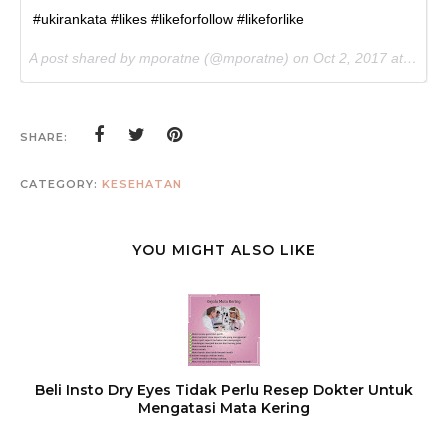
#ukirankata #likes #likeforfollow #likeforlike
A post shared by mporatne (@mporatne) on
Oct 2, 2017 at 7:58pm PDT
SHARE:
CATEGORY:
KESEHATAN
YOU MIGHT ALSO LIKE
Beli Insto Dry Eyes Tidak Perlu Resep Dokter Untuk
Mengatasi Mata Kering